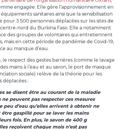
t partenaire de l’organisation humanitaire Oxfam
,
emme engagée. Elle gère l’approvisionnement en
équipements sanitaires ainsi que la sensibilisation
ne pour 3 500 personnes déplacées sur les sites de
au centre-nord du Burkina Faso. Elle a notamment
ace des groupes de volontaires qui entretiennent
nes, mais en cette période de pandémie de Covid-19,
 face au manque d’eau.
e, le respect des gestes barrières (comme le lavage
des mains à l’eau et au savon, le port de masque
anciation sociale) relève de la théorie pour les
 déplacées :
les se disent être au courant de la maladie
 ne peuvent pas respecter ces mesures
le peu d’eau qu’elles arrivent à obtenir ne
 être gaspillé pour se laver les mains
ieurs fois. En plus, le savon de 400 g
lles reçoivent chaque mois n’est pas