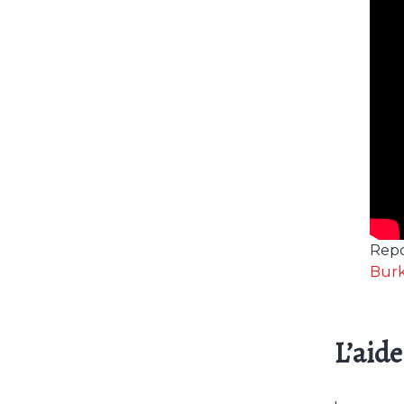
Rep
Burk
L’aid