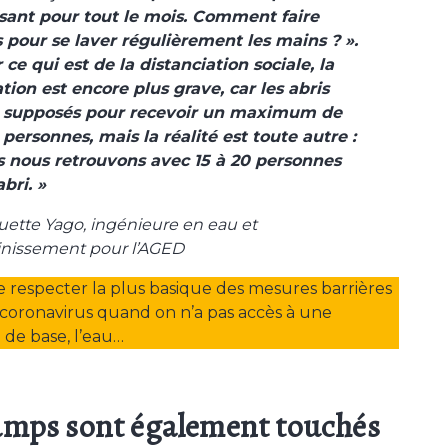
isant pour tout le mois. Comment faire
s pour se laver régulièrement les mains ? ».
 ce qui est de la distanciation sociale, la
ation est encore plus grave, car les abris
 supposés pour recevoir un maximum de
 personnes, mais la réalité est toute autre :
 nous retrouvons avec 15 à 20 personnes
abri. »
ette Yago, ingénieure en eau et
inissement pour l’AGED
 de respecter la plus basique des mesures barrières
 coronavirus quand on n’a pas accès à une
 de base, l’eau…
amps sont également touchés