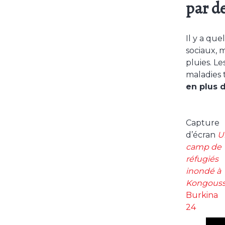
par d
Il y a que
sociaux, 
pluies. L
maladies 
en plus 
Capture
d’écran
U
camp de
réfugiés
inondé à
Kongouss
Burkina
24