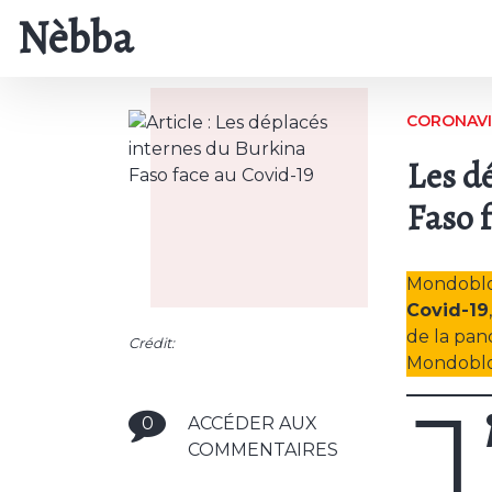
Nèbba
CORONAV
Les d
Faso 
Mondoblo
Covid-19
de la pan
Crédit:
Mondoblo
J
0
ACCÉDER AUX
COMMENTAIRES