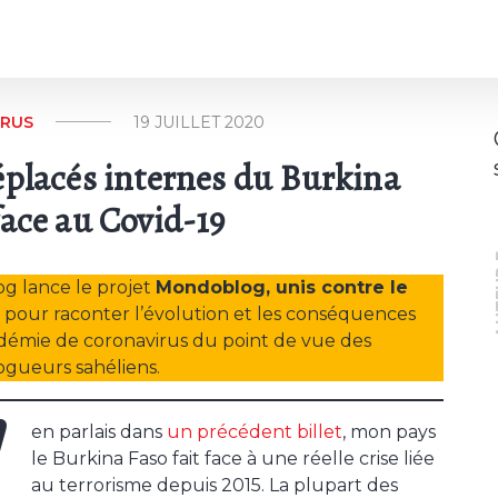
IRUS
19 JUILLET 2020
éplacés internes du Burkina
face au Covid-19
A
g lance le projet
Mondoblog, unis contre le
, pour raconter l’évolution et les conséquences
démie de coronavirus du point de vue des
gueurs sahéliens.
’
en parlais dans
un précédent billet
, mon pays
le Burkina Faso fait face à une réelle crise liée
au terrorisme depuis 2015. La plupart des