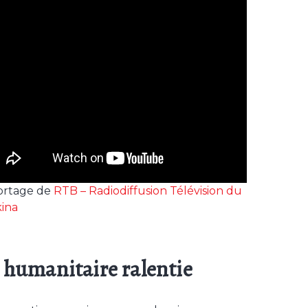
ortage de
RTB – Radiodiffusion Télévision du
ina
e humanitaire ralentie