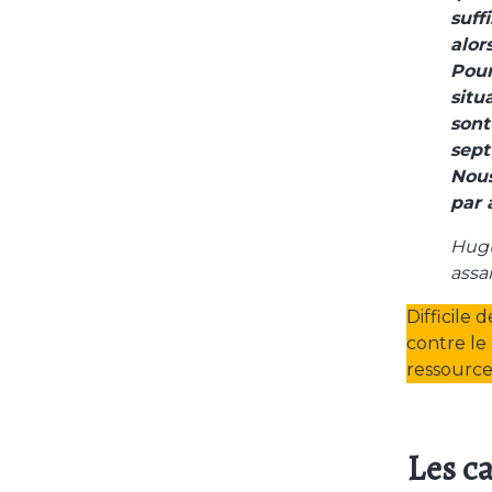
suff
alor
Pour
situ
sont
sept
Nous
par 
Hugu
assa
Difficile
contre le
ressource
Les c