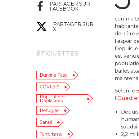
PARTAGER SUR
FACEBOOK
comme Dji
PARTAGER SUR
habitants 
X
derrière 
l’espoir d
Depuis le
ÉTIQUETTES
est venue
populatio
balles ass
Burkina Faso
maintenan
COVID19
Selon le
B
Populations
l’Ouest et
Déplacées
Réfugiés
Depuis 
humani
Santé
soudain
Terrorisme
2,2 mil