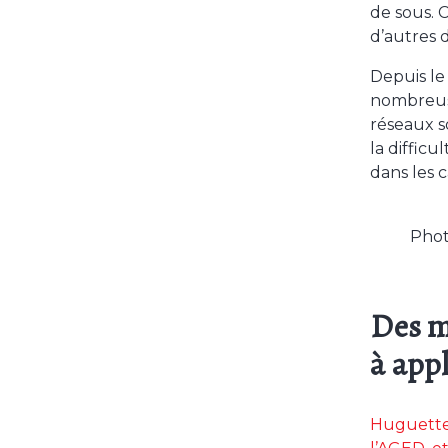
de sous. 
d’autres 
Depuis le
nombreuse
réseaux s
la diffic
dans les c
Phot
Des m
à app
Huguette 