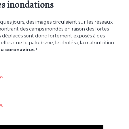
es inondations
lques jours, des images circulaient sur les réseaux
montrant des camps inondés en raison des fortes
es déplacés sont donc fortement exposés à des
telles que le paludisme, le choléra, la malnutrition
du coronavirus
!
n
i
,