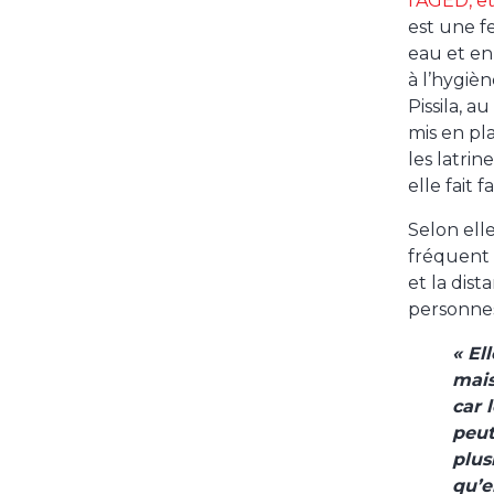
l’AGED, e
est une f
eau et en 
à l’hygiè
Pissila, 
mis en pl
les latri
elle fait
Selon ell
fréquent 
et la dist
personnes
« El
mais
car 
peut
plus
qu’e