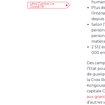
humani
Unis Contre Le
Covid-19
Plus d
l’intér
depuis 
Selon 
personn
person
matière
2 512 é
000 en
Des camps
l’Etat pou
de quelq
la Croix R
Kongoussi,
capitale
aux grands
d’autres 